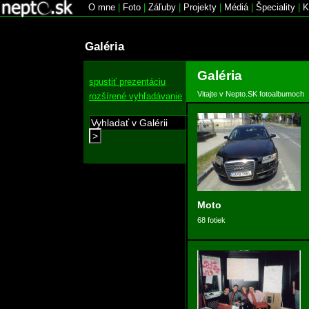
O mne
|
Foto
|
Záľuby
|
Projekty
|
Médiá
|
Špeciality
|
K
Galéria
Galéria
spustiť prezentáciu
Vitajte v Nepto.SK fotoalbumoch
rozšírené vyhľadávanie
>
Moto
68 fotiek