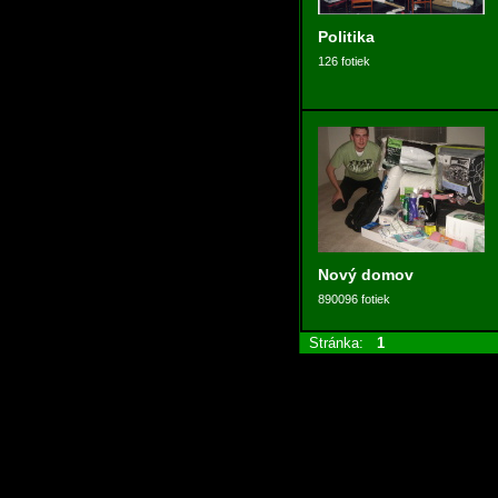
Politika
126 fotiek
Nový domov
890096 fotiek
Stránka:
1