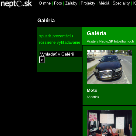
O mne
|
Foto
|
Záľuby
|
Projekty
|
Médiá
|
Špeciality
|
K
Galéria
Galéria
spustiť prezentáciu
Vitajte v Nepto.SK fotoalbumoch
rozšírené vyhľadávanie
>
Moto
68 fotiek