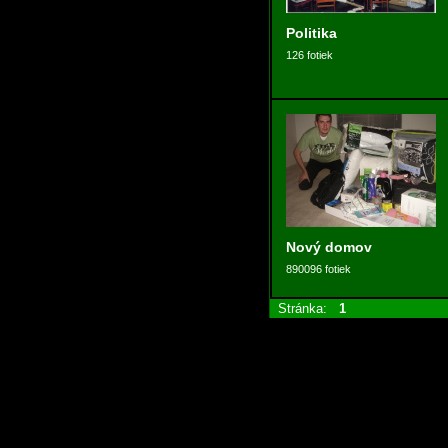
Politika
126 fotiek
Nový domov
890096 fotiek
Stránka:
1