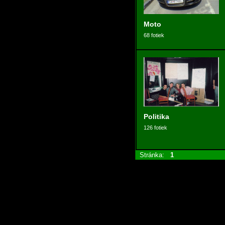
Moto
68 fotiek
Politika
126 fotiek
Stránka:
1