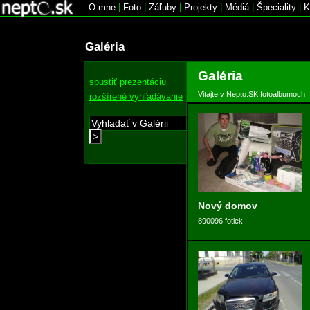
O mne
|
Foto
|
Záľuby
|
Projekty
|
Médiá
|
Špeciality
|
K
Galéria
Galéria
spustiť prezentáciu
Vitajte v Nepto.SK fotoalbumoch
rozšírené vyhľadávanie
>
Nový domov
890096 fotiek