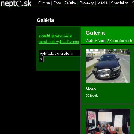
O mne
|
Foto
|
Záľuby
|
Projekty
|
Médiá
|
Špeciality
|
K
Galéria
Galéria
spustiť prezentáciu
Vitajte v Nepto.SK fotoalbumoch
rozšírené vyhľadávanie
>
Moto
68 fotiek