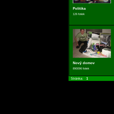
Politika
126 fotiek
Nový domov
890096 fotiek
Stránka:
1