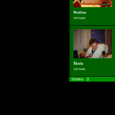
Rodina
180 fotiek
Škola
136 fotiek
Stránka:
1