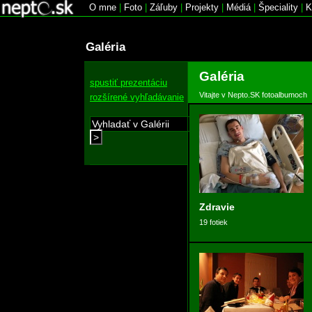
O mne
|
Foto
|
Záľuby
|
Projekty
|
Médiá
|
Špeciality
|
K
Galéria
Galéria
spustiť prezentáciu
Vitajte v Nepto.SK fotoalbumoch
rozšírené vyhľadávanie
>
Zdravie
19 fotiek