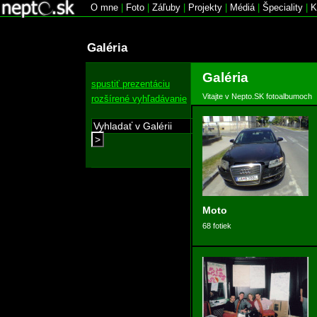
O mne
|
Foto
|
Záľuby
|
Projekty
|
Médiá
|
Špeciality
|
K
Galéria
Galéria
spustiť prezentáciu
Vitajte v Nepto.SK fotoalbumoch
rozšírené vyhľadávanie
>
Moto
68 fotiek