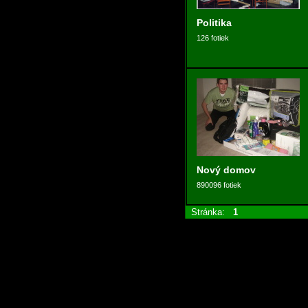
Politika
126 fotiek
Nový domov
890096 fotiek
Stránka:
1