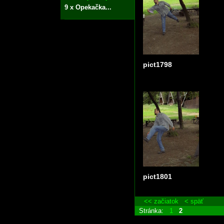
9 x Opekačka...
pict1798
pict1801
<< začiatok
< späť
Stránka:
1
2