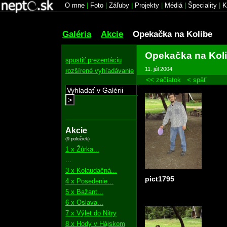
O mne
|
Foto
|
Záľuby
|
Projekty
|
Médiá
|
Špeciality
|
K
Galéria
Akcie
Opekačka na Kolibe
Opekačka na Kol
spustiť prezentáciu
11. júl 2004
rozšírené vyhľadávanie
<< začiatok
< späť
>
Akcie
(9 položiek)
1 x Žúrka...
...
3 x Kolaudačná...
pict1795
4 x Posedenie...
5 x Bažant...
6 x Oslava...
7 x Výlet do Nitry
8 x Hody v Hájskom