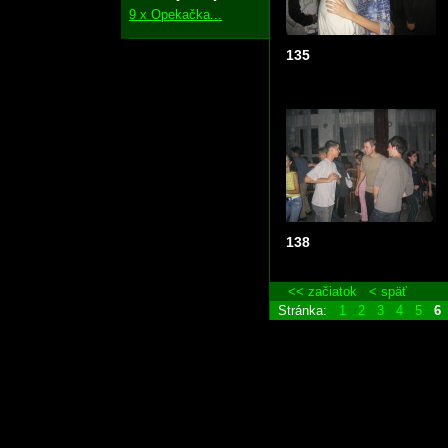
9 x Opekačka...
135
138
<< začiatok
< späť
Stránka:
1
2
3
4
5
6