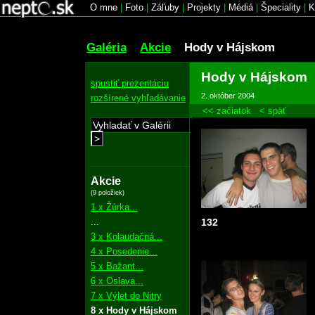
O mne
|
Foto
|
Záľuby
|
Projekty
|
Médiá
|
Špeciality
|
K
Galéria
Akcie
Hody v Hájskom
Hody v Hájskom
spustiť prezentáciu
2. október 2004
rozšírené vyhľadávanie
<< začiatok
< späť
>
Akcie
(9 položiek)
1 x Žúrka...
...
132
3 x Kolaudačná...
4 x Posedenie...
5 x Bažant...
6 x Oslava...
7 x Výlet do Nitry
8 x Hody v Hájskom