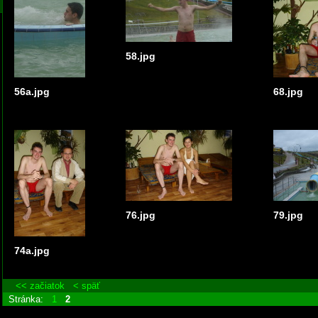
58.jpg
56a.jpg
68.jpg
76.jpg
79.jpg
74a.jpg
<< začiatok
< späť
Stránka:
1
2