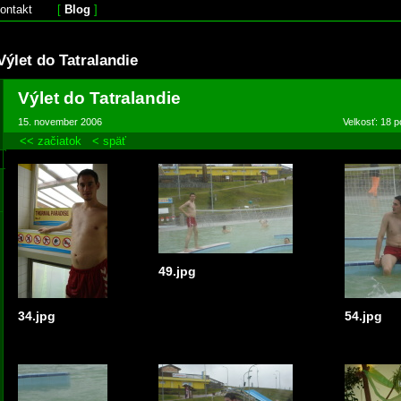
ontakt
[
Blog
]
Výlet do Tatralandie
Výlet do Tatralandie
15. november 2006
Velkosť: 18 p
<< začiatok
< späť
49.jpg
34.jpg
54.jpg