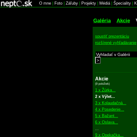
O mne
|
Foto
|
Záľuby
|
Projekty
|
Médiá
|
Špeciality
|
K
Galéria
Akcie
spustiť prezentáciu
rozšírené vyhľadávanie
>
Akcie
(9 položiek)
1 x Žúrka...
2 x Výlet...
3 x Kolaudačná...
4 x Posedenie...
5 x Bažant...
6 x Oslava...
...
9 x Opekačka...