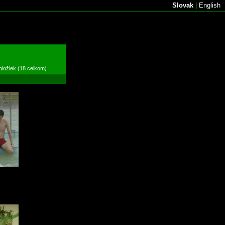
Slovak
|
English
oložiek (18 celkom)