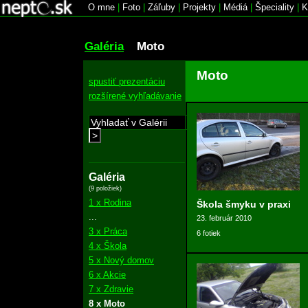
O mne
|
Foto
|
Záľuby
|
Projekty
|
Médiá
|
Špeciality
|
K
Galéria
Moto
Moto
spustiť prezentáciu
rozšírené vyhľadávanie
>
Galéria
(9 položiek)
1 x Rodina
Škola šmyku v praxi
...
23. február 2010
3 x Práca
6 fotiek
4 x Škola
5 x Nový domov
6 x Akcie
7 x Zdravie
8 x Moto