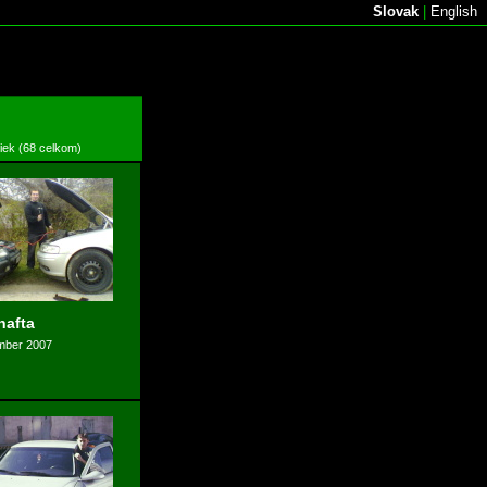
Slovak
|
English
žiek (68 celkom)
nafta
mber 2007