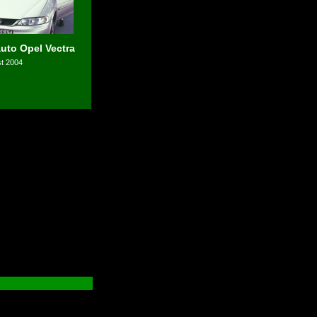
uto Opel Vectra
st 2004