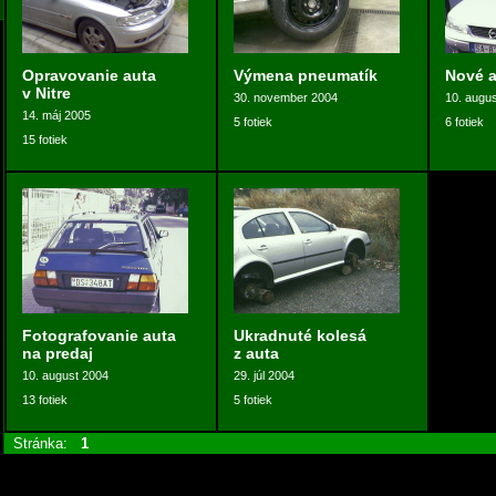
Opravovanie auta
Výmena pneumatík
Nové a
v Nitre
30. november 2004
10. augu
14. máj 2005
5 fotiek
6 fotiek
15 fotiek
Fotografovanie auta
Ukradnuté kolesá
na predaj
z auta
10. august 2004
29. júl 2004
13 fotiek
5 fotiek
Stránka:
1