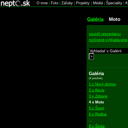
O mne
|
Foto
|
Záľuby
|
Projekty
|
Médiá
|
Špeciality
|
K
Galéria
Moto
spustiť prezentáciu
rozšírené vyhľadávanie
>
Galéria
(9 položiek)
1 x Nový domov
2 x Akcie
3 x Zdravie
4 x Moto
5 x Šport
6 x Rodina
...
9 x Škola