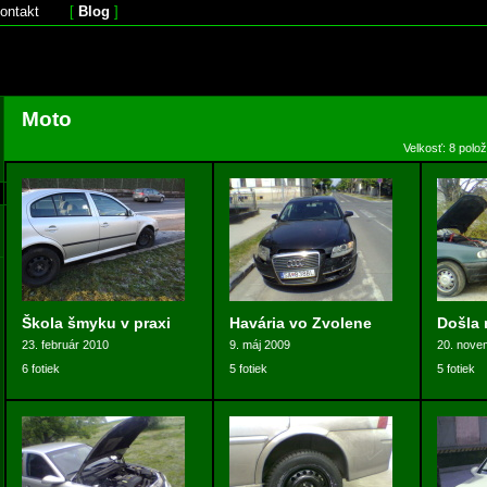
ontakt
[
Blog
]
Moto
Velkosť: 8 polo
Škola šmyku v praxi
Havária vo Zvolene
Došla 
23. február 2010
9. máj 2009
20. nove
6 fotiek
5 fotiek
5 fotiek