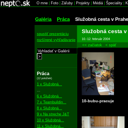
O mne
|
Foto
|
Záľuby
|
Projekty
|
Médiá
|
Špeciality
|
K
Galéria
Práca
Služobná cesta v Prah
Služobná cesta v
spustiť prezentáciu
10.-12. február 2004
rozšírené vyhľadávanie
<< začiatok
< späť
>
Práca
(12 položiek)
1 x Služobná...
...
6 x Služobná...
10-bubu-pracuje
7 x Teambuildin...
8 x Služobná...
9 x Na streche J&T
10 x Služobná...
11 x Služobná...