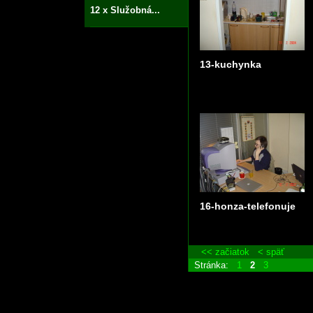
12 x Služobná...
13-kuchynka
16-honza-telefonuje
<< začiatok
< späť
Stránka:
1
2
3