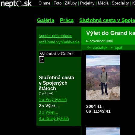
O mne
|
Foto
|
Záľuby
|
Projekty
|
Médiá
|
Špeciality
|
K
Galéria
Práca
Služobná cesta v Spoj
Výlet do Grand k
spustiť prezentáciu
6. november 2004
rozšírené vyhľadávanie
<< začiatok
< späť
>
Služobná cesta
v Spojených
štátoch
(4 položiek)
1 x Prvý týždeň
2 x Výlet...
2004-11-
06_11:45:41
3 x Výlet...
4 x Druhý týždeň