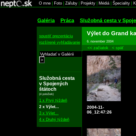
O mne
|
Foto
|
Záľuby
|
Projekty
|
Médiá
|
Špeciality
|
K
Galéria
Práca
Služobná cesta v Spoj
Výlet do Grand k
spustiť prezentáciu
6. november 2004
rozšírené vyhľadávanie
<< začiatok
< späť
>
Služobná cesta
v Spojených
štátoch
(4 položiek)
1 x Prvý týždeň
2 x Výlet...
2004-11-
06_12:47:26
3 x Výlet...
4 x Druhý týždeň