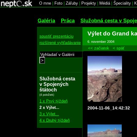
O mne
|
Foto
|
Záľuby
|
Projekty
|
Médiá
|
Špeciality
|
K
Galéria
Práca
Služobná cesta v Spoj
Výlet do Grand k
spustiť prezentáciu
6. november 2004
rozšírené vyhľadávanie
<< začiatok
< späť
>
Služobná cesta
v Spojených
štátoch
(4 položiek)
1 x Prvý týždeň
2 x Výlet...
2004-11-06_14:42:32
3 x Výlet...
4 x Druhý týždeň