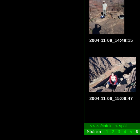
2004-11-06_14:46:15
2004-11-06_15:06:47
<< začiatok
< späť
Stránka:
1
2
3
4
5
6