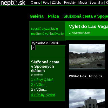
O mne
|
Foto
|
Záľuby
|
Projekty
|
Médiá
|
Špeciality
|
K
Galéria
Práca
Služobná cesta v Spoj
Výlet do Las Veg
spustiť prezentáciu
7. november 2004
rozšírené vyhľadávanie
>
Služobná cesta
v Spojených
štátoch
(4 položiek)
2004-11-07_16:06:02
1 x Prvý týždeň
2 x Výlet...
3 x Výlet...
4 x Druhý týždeň