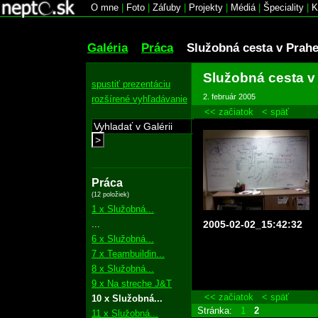
O mne
|
Foto
|
Záľuby
|
Projekty
|
Médiá
|
Špeciality
|
K
Galéria
Práca
Služobná cesta v Prah
Služobná cesta v
spustiť prezentáciu
2. február 2005
rozšírené vyhľadávanie
<< začiatok
< späť
>
Práca
(12 položiek)
1 x Služobná...
...
2005-02-02_15:42:32
6 x Služobná...
7 x Teambuildin...
8 x Služobná...
9 x Na streche J&T
<< začiatok
< späť
10 x Služobná...
Stránka:
1
2
11 x Služobná...