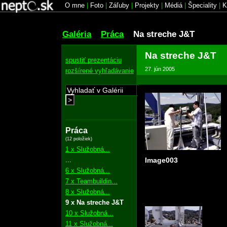
O mne
|
Foto
|
Záľuby
|
Projekty
|
Médiá
|
Špeciality
|
K
Galéria
Práca
Na streche J&T
Na streche J&T
spustiť prezentáciu
27. jún 2005
rozšírené vyhľadávanie
>
Práca
(12 položiek)
1 x Služobná...
...
Image003
6 x Služobná...
7 x Teambuildin...
8 x Služobná...
9 x Na streche J&T
10 x Služobná...
11 x Služobná...