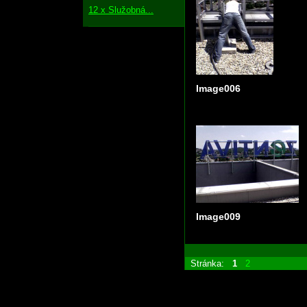
12 x Služobná...
Image006
Image009
Stránka:
1
2