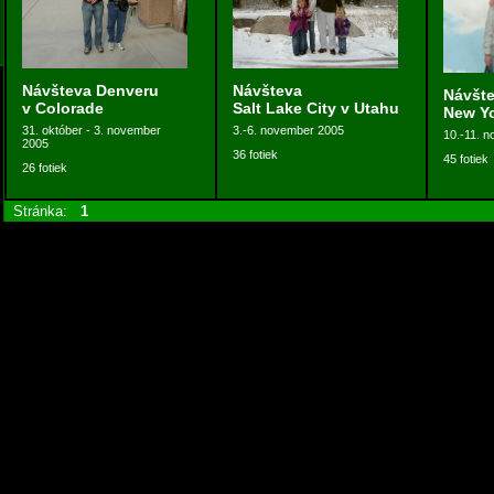
Návšteva Denveru
Návšteva
Návšt
v Colorade
Salt Lake City v Utahu
New Y
31. október - 3. november
3.-6. november 2005
10.-11. 
2005
36 fotiek
45 fotiek
26 fotiek
Stránka:
1