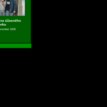
eva úžasného
orku
november 2005