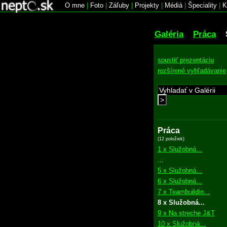
O mne
|
Foto
|
Záľuby
|
Projekty
|
Médiá
|
Špeciality
|
K
Galéria
Práca
spustiť prezentáciu
rozšírené vyhľadávanie
>
Práca
(12 položiek)
1 x Služobná...
...
5 x Služobná...
6 x Služobná...
7 x Teambuildin...
8 x Služobná...
9 x Na streche J&T
10 x Služobná...