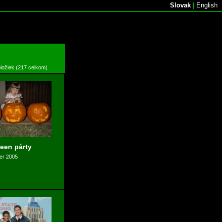
Slovak
|
English
oložiek (217 celkom)
een párty
er 2005