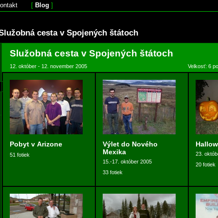
ontakt
[
Blog
]
Služobná cesta v Spojených štátoch
Služobná cesta v Spojených štátoch
12. október - 12. november 2005
Velkosť: 6 p
Pobyt v Arizone
Výlet do Nového
Hallow
Mexika
23. októb
51 fotiek
15.-17. október 2005
20 fotiek
33 fotiek