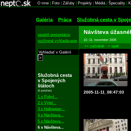
O mne
|
Foto
|
Záľuby
|
Projekty
|
Médiá
|
Špeciality
|
K
Galéria
Práca
Služobná cesta v Spoj
Návšteva úžasné
spustiť prezentáciu
10.-11. november 2005
rozšírené vyhľadávanie
<< začiatok
< späť
>
Služobná cesta
v Spojených
štátoch
(6 položiek)
2005-11-11_08:47:03
1 x Pobyt...
2 x Výlet...
3 x Halloween...
4 x Návšteva...
5 x Návšteva...
6 x Návšteva...