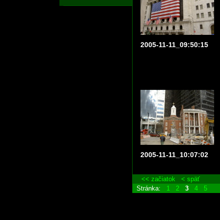
2005-11-11_09:50:15
2005-11-11_10:07:02
<< začiatok
< späť
Stránka:
1
2
3
4
5