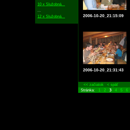
10 x Služobná...
...
2006-10-20_21:15:09
12 x Služobná...
2006-10-20_21:31:43
<< začiatok
< späť
Stránka:
1
2
3
4
5
6