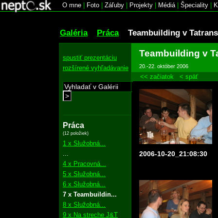
O mne
|
Foto
|
Záľuby
|
Projekty
|
Médiá
|
Špeciality
|
K
Galéria
Práca
Teambuilding v Tatrans
Teambuilding v T
spustiť prezentáciu
20.-22. október 2006
rozšírené vyhľadávanie
<< začiatok
< späť
>
Práca
(12 položiek)
1 x Služobná...
...
2006-10-20_21:08:30
4 x Pracovná...
5 x Služobná...
6 x Služobná...
7 x Teambuildin...
8 x Služobná...
9 x Na streche J&T