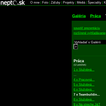
O mne
|
Foto
|
Záľuby
|
Projekty
|
Médiá
|
Špeciality
|
K
Galéria
Práca
spustiť prezentáciu
rozšírené vyhľadávanie
>
Práca
(12 položiek)
1 x Služobná...
...
4 x Pracovná...
5 x Služobná...
6 x Služobná...
7 x Teambuildin...
8 x Služobná...
9 x Na streche J&T