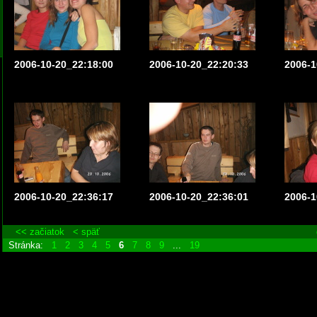
2006-10-20_22:18:00
2006-10-20_22:20:33
2006-1
2006-10-20_22:36:17
2006-10-20_22:36:01
2006-1
<< začiatok
< späť
Stránka:
1
2
3
4
5
6
7
8
9
...
19