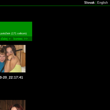
Slovak
|
English
 položiek (171 celkom)
ďalej >
koniec >>
0-20_22:17:41