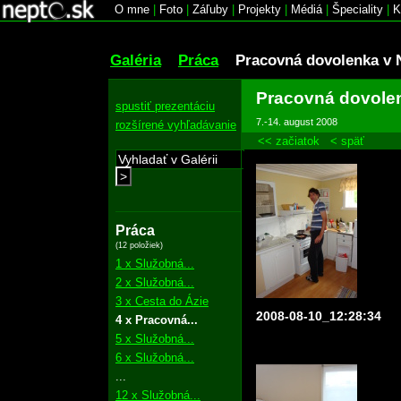
O mne
|
Foto
|
Záľuby
|
Projekty
|
Médiá
|
Špeciality
|
K
Galéria
Práca
Pracovná dovolenka v 
Pracovná dovole
spustiť prezentáciu
7.-14. august 2008
rozšírené vyhľadávanie
<< začiatok
< späť
>
Práca
(12 položiek)
1 x Služobná...
2 x Služobná...
3 x Cesta do Ázie
2008-08-10_12:28:34
4 x Pracovná...
5 x Služobná...
6 x Služobná...
...
12 x Služobná...