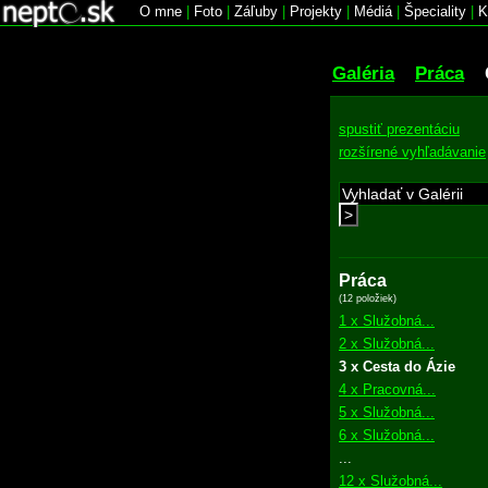
O mne
|
Foto
|
Záľuby
|
Projekty
|
Médiá
|
Špeciality
|
K
Galéria
Práca
spustiť prezentáciu
rozšírené vyhľadávanie
>
Práca
(12 položiek)
1 x Služobná...
2 x Služobná...
3 x Cesta do Ázie
4 x Pracovná...
5 x Služobná...
6 x Služobná...
...
12 x Služobná...