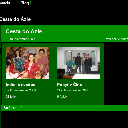
ontakt
[
Blog
]
Cesta do Ázie
Cesta do Ázie
5.-19. november 2008
Velkosť: 2 polo
Indická svadba
Pobyt v Číne
5.-11. november 2008
11.-19. november 2008
26 fotiek
9 fotiek
Stránka:
1