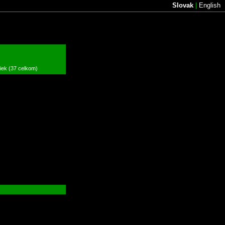
Slovak
|
English
žiek (37 celkom)