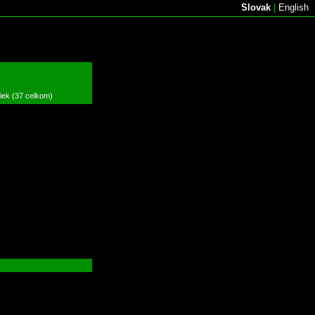
Slovak
|
English
žiek (37 celkom)