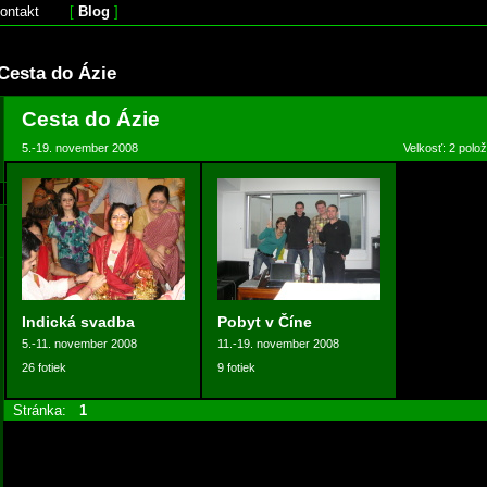
ontakt
[
Blog
]
Cesta do Ázie
Cesta do Ázie
5.-19. november 2008
Velkosť: 2 polo
Indická svadba
Pobyt v Číne
5.-11. november 2008
11.-19. november 2008
26 fotiek
9 fotiek
Stránka:
1