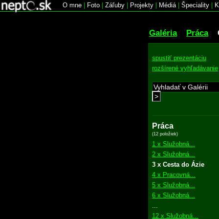
O mne
|
Foto
|
Záľuby
|
Projekty
|
Médiá
|
Špeciality
|
K
Galéria
Práca
spustiť prezentáciu
rozšírené vyhľadávanie
>
Práca
(12 položiek)
1 x Služobná...
2 x Služobná...
3 x Cesta do Ázie
4 x Pracovná...
5 x Služobná...
6 x Služobná...
...
12 x Služobná...