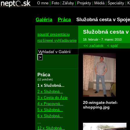
O mne
|
Foto
|
Záľuby
|
Projekty
|
Médiá
|
Špeciality
|
K
Galéria
Práca
Služobná cesta v Spoj
Služobná cesta v
spustiť prezentáciu
18. február - 7. marec 2010
rozšírené vyhľadávanie
<< začiatok
< späť
>
Práca
(12 položiek)
1 x Služobná...
2 x Služobná...
3 x Cesta do Ázie
20-wingate-hotel-
4 x Pracovná...
shopping.jpg
5 x Služobná...
6 x Služobná...
...
12 x Služobná...