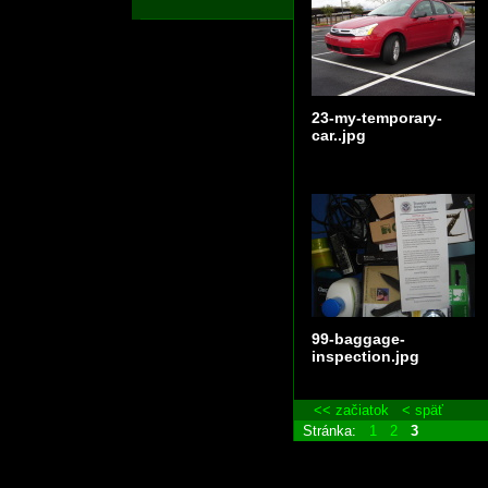
23-my-temporary-
car..jpg
99-baggage-
inspection.jpg
<< začiatok
< späť
Stránka:
1
2
3