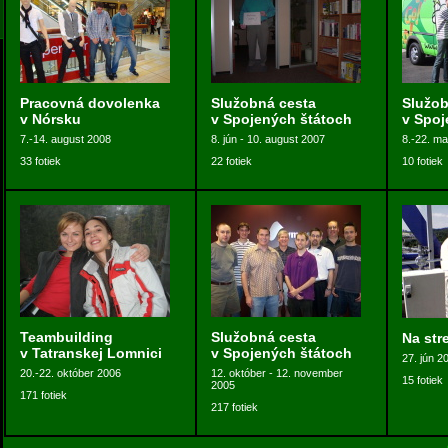
Pracovná dovolenka
Služobná cesta
Služob
v Nórsku
v Spojených štátoch
v Spoj
7.-14. august 2008
8. jún - 10. august 2007
8.-22. m
33 fotiek
22 fotiek
10 fotiek
Teambuilding
Služobná cesta
Na str
v Tatranskej Lomnici
v Spojených štátoch
27. jún 2
20.-22. október 2006
12. október - 12. november
15 fotiek
2005
171 fotiek
217 fotiek