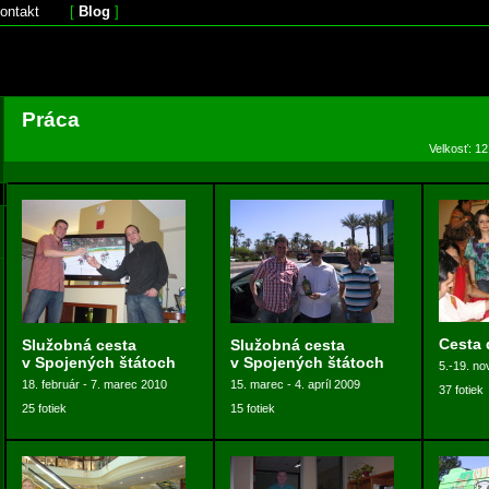
ontakt
[
Blog
]
Práca
Velkosť: 12
Cesta 
Služobná cesta
Služobná cesta
v Spojených štátoch
v Spojených štátoch
5.-19. n
18. február - 7. marec 2010
15. marec - 4. apríl 2009
37 fotiek
25 fotiek
15 fotiek