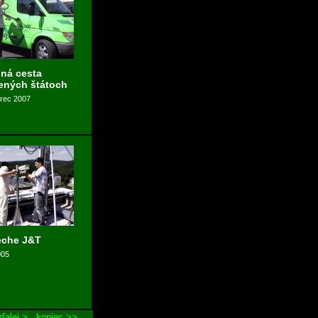
ná cesta
ených štátoch
arec 2007
eche J&T
005
ďalej >
koniec >>