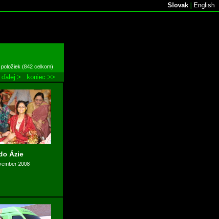
Slovak
|
English
 položiek (842 celkom)
ďalej >
koniec >>
do Ázie
ovember 2008