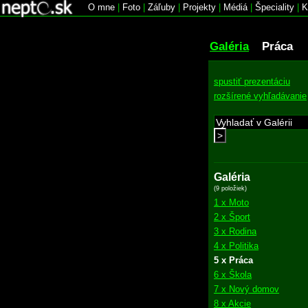
O mne
|
Foto
|
Záľuby
|
Projekty
|
Médiá
|
Špeciality
|
K
Galéria
Práca
spustiť prezentáciu
rozšírené vyhľadávanie
>
Galéria
(9 položiek)
1 x Moto
2 x Šport
3 x Rodina
4 x Politika
5 x Práca
6 x Škola
7 x Nový domov
8 x Akcie