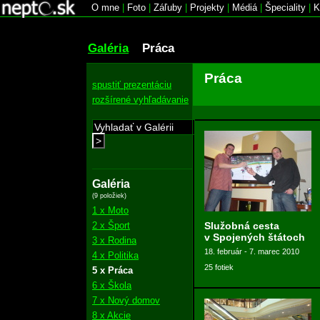
O mne
|
Foto
|
Záľuby
|
Projekty
|
Médiá
|
Špeciality
|
K
Galéria
Práca
Práca
spustiť prezentáciu
rozšírené vyhľadávanie
>
Galéria
(9 položiek)
1 x Moto
2 x Šport
Služobná cesta
v Spojených štátoch
3 x Rodina
18. február - 7. marec 2010
4 x Politika
25 fotiek
5 x Práca
6 x Škola
7 x Nový domov
8 x Akcie