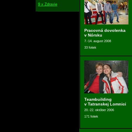
9 x Zdravie
Pracovná dovolenka
v Nórsku
7.-14. august 2008
33 fotiek
Teambuilding
v Tatranskej Lomnici
20.-22. október 2006
171 fotiek