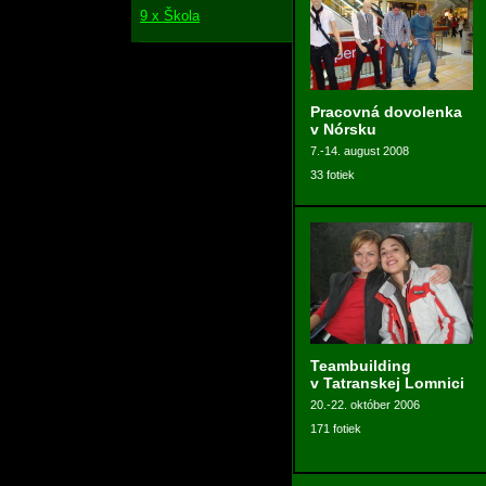
9 x Škola
Pracovná dovolenka
v Nórsku
7.-14. august 2008
33 fotiek
Teambuilding
v Tatranskej Lomnici
20.-22. október 2006
171 fotiek