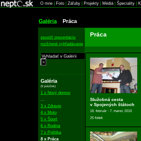
O mne
|
Foto
|
Záľuby
|
Projekty
|
Médiá
|
Špeciality
|
K
Galéria
Práca
Práca
spustiť prezentáciu
rozšírené vyhľadávanie
>
Galéria
(9 položiek)
1 x Nový domov
...
Služobná cesta
v Spojených štátoch
3 x Zdravie
18. február - 7. marec 2010
4 x Moto
25 fotiek
5 x Šport
6 x Rodina
7 x Politika
8 x Práca