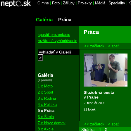
O mne
|
Foto
|
Záľuby
|
Projekty
|
Médiá
|
Špeciality
|
K
Galéria
Práca
Práca
spustiť prezentáciu
rozšírené vyhľadávanie
<< začiatok
< späť
>
Galéria
(9 položiek)
1 x Moto
2 x Šport
Služobná cesta
v Prahe
3 x Rodina
2. február 2005
4 x Politika
21 fotiek
5 x Práca
6 x Škola
7 x Nový domov
<< začiatok
< späť
8 x Akcie
Stránka:
1
2