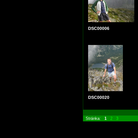
DSC00006
DSC00020
Stránka:
1
2
3