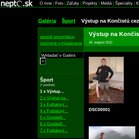
O mne
|
Foto
|
Záľuby
|
Projekty
|
Médiá
|
Špeciality
|
K
Galéria
Šport
Výstup na Končistú ce
Výstup na Končis
spustiť prezentáciu
16. august 2011
rozšírené vyhľadávanie
>
Šport
(7 položiek)
1 x Výstup...
2 x Výstup na...
3 x Futbalový...
DSC00001
4 x Futbalový...
5 x Goodwill...
6 x Goodwill...
7 x Futbalový...