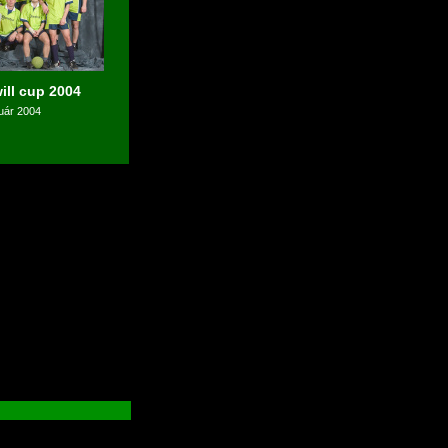
ll cup 2004
ruár 2004