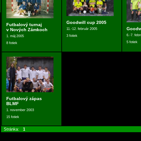
Goodwill cup 2005
Futbalový turnaj
Goodwi
11.-12. február 2005
v Nových Zámkoch
6.-7. feb
3 fotiek
1. máj 2005
5 fotiek
8 fotiek
Futbalový zápas
BLMF
1. november 2003
15 fotiek
Stránka:
1