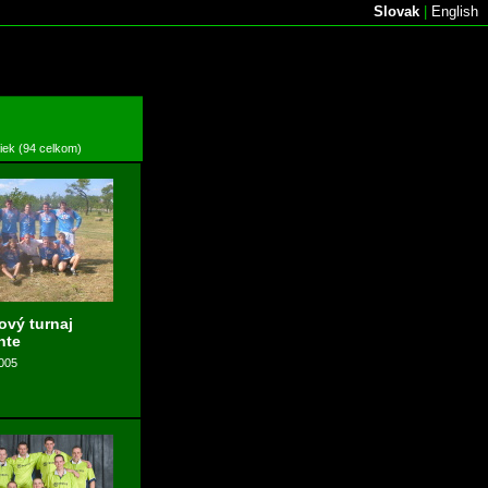
Slovak
|
English
žiek (94 celkom)
ový turnaj
nte
2005