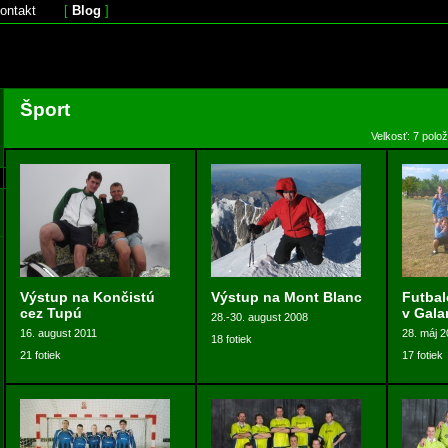
ontakt
[
Blog
]
Šport
Velkosť: 7 polo
Výstup na Končistú
Výstup na Mont Blanc
Futbal
cez Tupú
v Gala
28.-30. august 2008
16. august 2011
28. máj 
18 fotiek
21 fotiek
17 fotiek