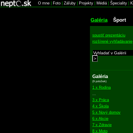
O mne
|
Foto
|
Záľuby
|
Projekty
|
Médiá
|
Špeciality
|
K
Galéria
Šport
spustiť prezentáciu
rozšírené vyhľadávanie
>
Galéria
(9 položiek)
1 x Rodina
...
3 x Práca
4 x Škola
5 x Nový domov
6 x Akcie
7 x Zdravie
8 x Moto