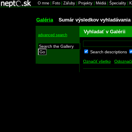
O mne
|
Foto
|
Záľuby
|
Projekty
|
Médiá
|
Špeciality
|
K
Galéria
Sumár výsledkov vyhladávania
Vyhladať v Galérii
advanced search
Search descriptions
Go
Označiť všetko
Odoznači