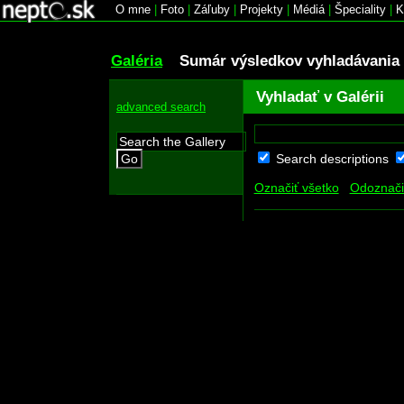
O mne
|
Foto
|
Záľuby
|
Projekty
|
Médiá
|
Špeciality
|
K
Galéria
Sumár výsledkov vyhladávania
Vyhladať v Galérii
advanced search
Search descriptions
Go
Označiť všetko
Odoznači