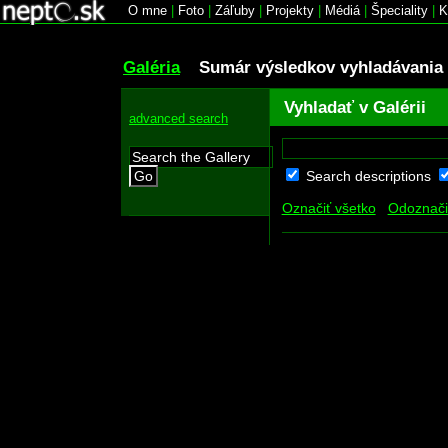
O mne
|
Foto
|
Záľuby
|
Projekty
|
Médiá
|
Špeciality
|
K
Galéria
Sumár výsledkov vyhladávania
Vyhladať v Galérii
advanced search
Search descriptions
Go
Označiť všetko
Odoznači