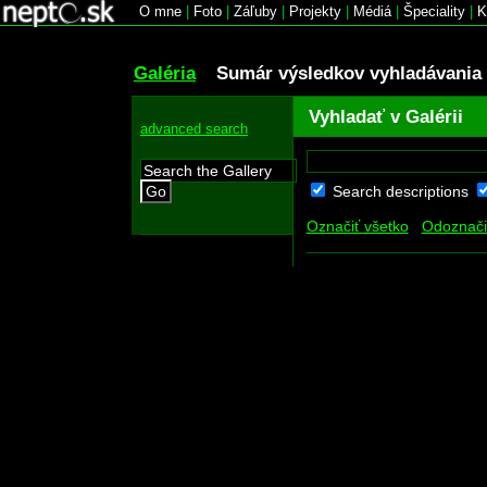
O mne
|
Foto
|
Záľuby
|
Projekty
|
Médiá
|
Špeciality
|
K
Galéria
Sumár výsledkov vyhladávania
Vyhladať v Galérii
advanced search
Search descriptions
Go
Označiť všetko
Odoznači