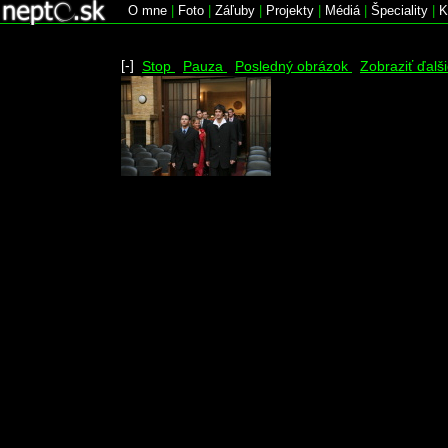
O mne
|
Foto
|
Záľuby
|
Projekty
|
Médiá
|
Špeciality
|
K
[-]
Stop
Pauza
Posledný obrázok
Zobraziť ďalš