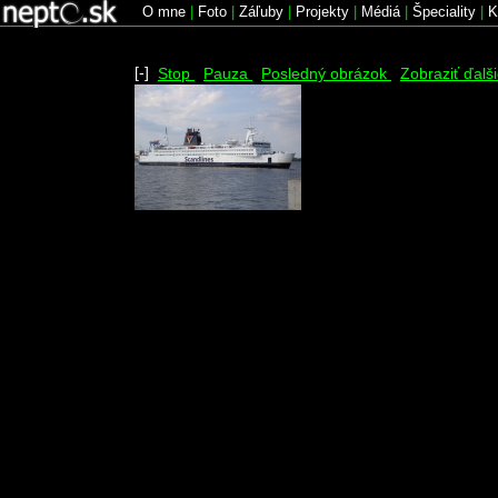
O mne
|
Foto
|
Záľuby
|
Projekty
|
Médiá
|
Špeciality
|
K
[-]
Stop
Pauza
Posledný obrázok
Zobraziť ďalš