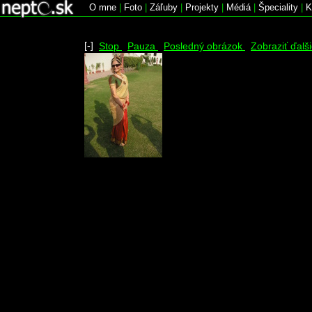
O mne
|
Foto
|
Záľuby
|
Projekty
|
Médiá
|
Špeciality
|
K
[-]
Stop
Pauza
Posledný obrázok
Zobraziť ďalš