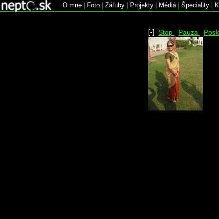
O mne
|
Foto
|
Záľuby
|
Projekty
|
Médiá
|
Špeciality
|
K
[-]
Stop
Pauza
Posl