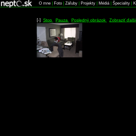
O mne
|
Foto
|
Záľuby
|
Projekty
|
Médiá
|
Špeciality
|
K
[-]
Stop
Pauza
Posledný obrázok
Zobraziť ďalš