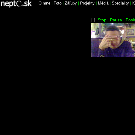
O mne
|
Foto
|
Záľuby
|
Projekty
|
Médiá
|
Špeciality
|
K
[-]
Stop
Pauza
Posl