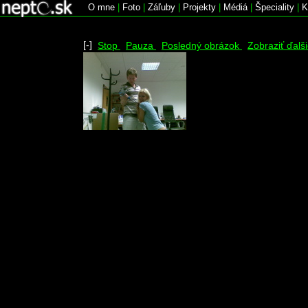
O mne
|
Foto
|
Záľuby
|
Projekty
|
Médiá
|
Špeciality
|
K
[-]
Stop
Pauza
Posledný obrázok
Zobraziť ďalš