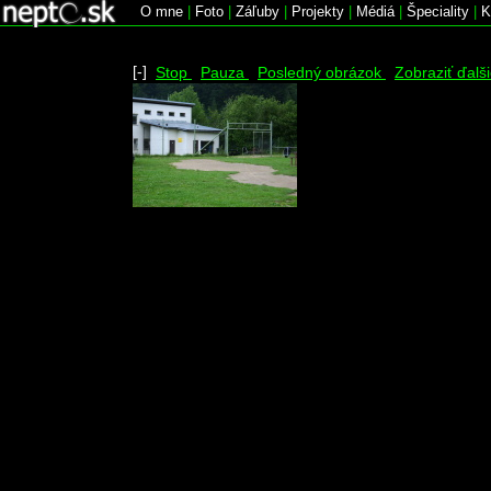
O mne
|
Foto
|
Záľuby
|
Projekty
|
Médiá
|
Špeciality
|
K
[-]
Stop
Pauza
Posledný obrázok
Zobraziť ďalš