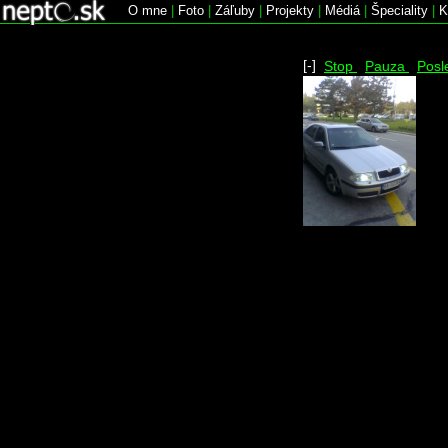
O mne
|
Foto
|
Záľuby
|
Projekty
|
Médiá
|
Špeciality
|
K
[-]
Stop
Pauza
Posl