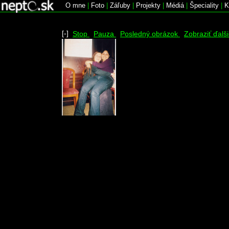
O mne
|
Foto
|
Záľuby
|
Projekty
|
Médiá
|
Špeciality
|
K
[-]
Stop
Pauza
Posledný obrázok
Zobraziť ďalš