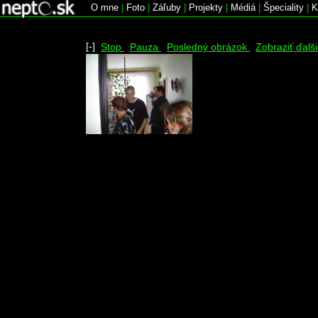
O mne
|
Foto
|
Záľuby
|
Projekty
|
Médiá
|
Špeciality
|
K
[-]
Stop
Pauza
Posledný obrázok
Zobraziť ďalš