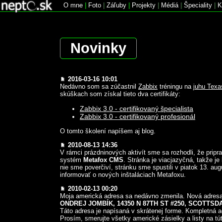
O mne
|
Foto
|
Záľuby
|
Projekty
|
Médiá
|
Špeciality
|
K
Novinky
2016-03-16 10:01
Nedávno som sa zúčastnil
Zabbix
tréningu na
juhu Texa
skúškach som získal tieto dva certifikáty:
Zabbix 3.0 - certifikovaný špecialista
Zabbix 3.0 - certifikovaný profesionál
O tomto školení napíšem aj blog.
2010-08-13 14:36
V rámci prázdninových aktivít sme sa rozhodli, že prip
systém
Metafox CMS
. Stránka je viacjazyčná, takže je 
nie sme poverčiví, stránku sme spustili v piatok 13. au
informovať o nových inštaláciach Metafoxu.
2010-02-13 00:20
Moja americká adresa sa nedávno zmenila. Nová adresa
ONDREJ JOMBÍK, 14350 N 87TH ST #250, SCOTTSD
Táto adresa je napísaná v skrátenej forme. Kompletná 
Prosím, smerujte všetky americké zásielky a listy na t