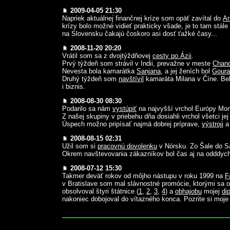
2009-04-05 21:30
Napriek aktuálnej finančnej kríze som opäť zavítal do
Ar
krízy bolo možné vidieť prakticky všade, je to tam stál
na Slovensku čakajú čoskoro asi dosť ťažké časy...
2008-11-20 20:20
Vrátil som sa z dvojtýždňovej
cesty po Ázii
.
Prvý týždeň som strávil v Indii, prevažne v meste
Chand
Nevesta bola kamarátka
Sanjana
, a jej ženích bol
Goura
Druhý týždeň som
navštívil
kamaráta Milana v Číne. Be
i biznis.
2008-08-30 08:30
Podarilo sa nám
vystúpiť
na najvyšší vrchol Európy Mon
Z našej skupiny v priebehu dňa dosiahli vrchol všetci j
Úspech možno pripísať najmä dobrej príprave,
výstroji
a
2008-08-15 02:31
Užil som si
pracovnú dovolenku
v Nórsku. Zo Šale do S
Okrem navštevovania zákazníkov bol čas aj na odddych
2008-07-12 15:30
Takmer deväť rokov od môjho nástupu v roku 1999 na
F
v Bratislave som mal slávnostné promócie, ktorými sa 
obsolvoval štyri štátnice (
1
,
2
,
3
,
4
) a
obhajobu
mojej
di
nakoniec dobojoval do vítazného konca. Pozrite si moj