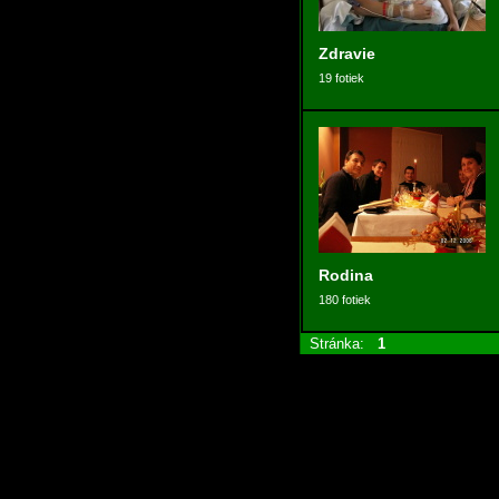
Zdravie
19 fotiek
Rodina
180 fotiek
Stránka:
1