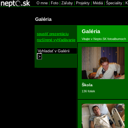
O mne
|
Foto
|
Záľuby
|
Projekty
|
Médiá
|
Špeciality
|
K
Galéria
Galéria
spustiť prezentáciu
Vitajte v Nepto.SK fotoalbumoch
rozšírené vyhľadávanie
>
Škola
136 fotiek