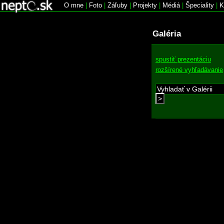
O mne
|
Foto
|
Záľuby
|
Projekty
|
Médiá
|
Špeciality
|
K
Galéria
spustiť prezentáciu
rozšírené vyhľadávanie
>