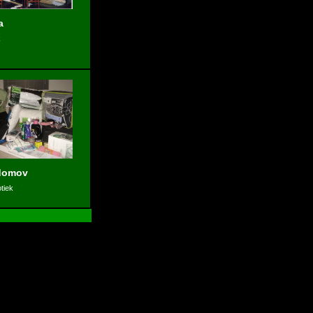
a
k
domov
tiek