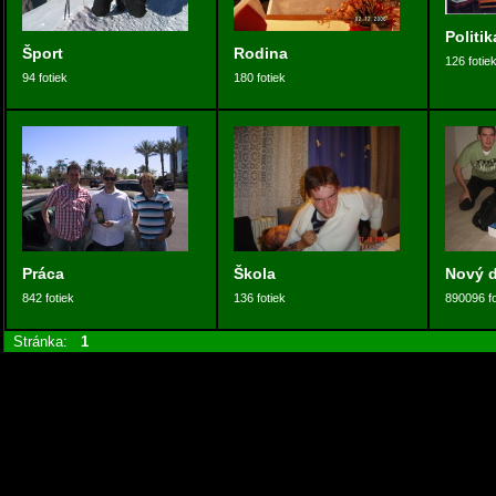
Politik
Šport
Rodina
126 fotie
94 fotiek
180 fotiek
Práca
Škola
Nový 
842 fotiek
136 fotiek
890096 fo
Stránka:
1