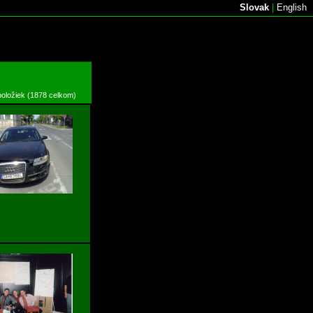
Slovak
|
English
položiek (1878 celkom)