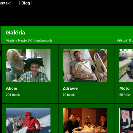
ontakt
[
Blog
]
Galéria
Vitajte v Nepto.SK fotoalbumoch
Velkosť: 9 
Akcie
Zdravie
Moto
201 fotiek
19 fotiek
68 fotiek